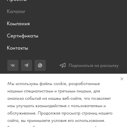
Каталог
Компания
Сертификаты
Контакты
Подписаться на рассылку
+7 (343) 283-04-11
Мы используем файлы cookie, разработанные
Заказать звонок
нашими специалистами и третьими лицами, для
анализа событий на нашем веб-сайте, что позволяет
info@prirodazvuka.ru
нам улучшать взаимодействие с пользователями и
620144, г. Екатеринбург, ул. Хохрякова, д. 98, салон 27, ТЦ
обслуживание. Продолжая просмотр страниц нашего
«Весенний», 2 этаж, Центральный вход с ул. Куйбышева
сайта, вы принимаете условия его использования.