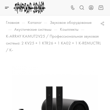
—
—
Главная
Каталог
Звуковое оборудование
—
—
—
Акустические системы
Комплекты
K-ARRAY KAMUT2V25 / Профессиональная звуковая
система: 2 KV25 + 1 KTR26 + 1 KA02 + 1 K-REMUCTRL
/ K-