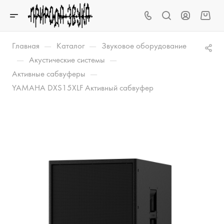
—
—
Главная
Каталог
Звуковое оборудование
—
—
Акустические системы
—
Активные сабвуферы
YAMAHA DXS15XLF Активный сабвуфер