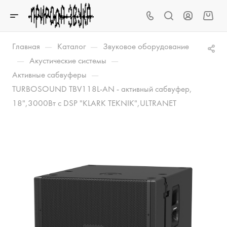
—
—
Главная
Каталог
Звуковое оборудование
—
—
Акустические системы
—
Активные сабвуферы
TURBOSOUND TBV118L-AN - активный сабвуфер,
18",3000Вт с DSP "KLARK TEKNIK",ULTRANET