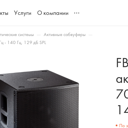
кты
Услуги
О компании
—
—
тические системы
Активные сабвуферы
ц - 140 Гц, 129 дБ SPL
F
а
70
14
По 