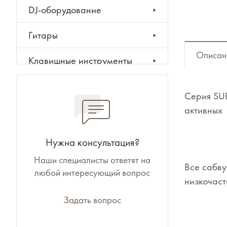
DJ-оборудование
Гитары
Описан
Клавишные инструменты
Ударные инструменты
Серия SUB
активных 
Духовые инструменты
Классические инструменты
Нужна консультация?
Наши специалисты ответят на
Народные инструменты
Все сабв
любой интересующий вопрос
низкочаст
Баяны, аккордеоны,
гармони
Задать вопрос
Ноты, учебники, книги