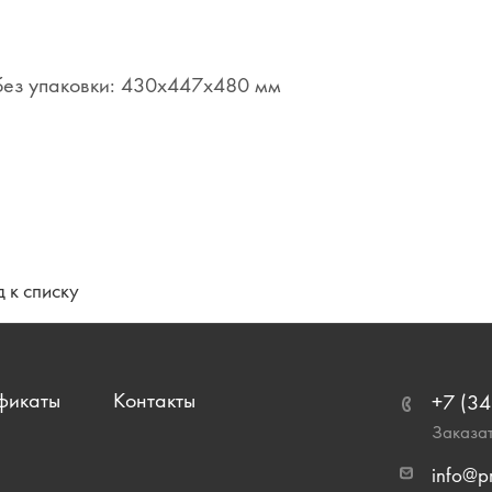
без упаковки: 430x447x480 мм
 к списку
фикаты
Контакты
+7 (34
Заказат
info@p