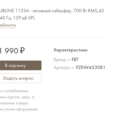
SUBLINE 112SA - активный сабвуфер, 700 Вт RMS,42
140 Гц, 129 дБ SPL
обности
1 990 ₽
Характеристики
Бренд
—
FBT
В корзину
Артикул
—
PZINV453081
Задать вопрос
зи с колебаниями
ных курсов, цену, а
 наличие товара
им после оформления