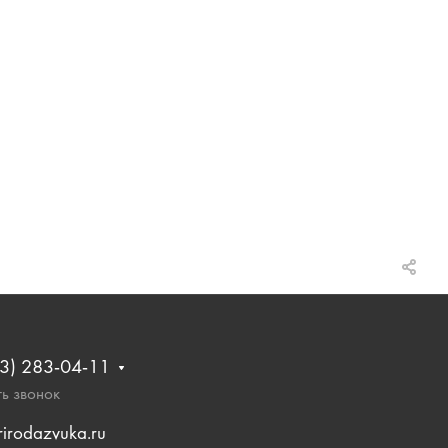
3) 283-04-11
ь звонок
rirodazvuka.ru