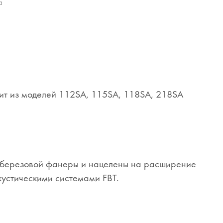
а
оит из моделей 112SA, 115SA, 118SA, 218SA
з березовой фанеры и нацелены на расширение
кустическими системами FBT.