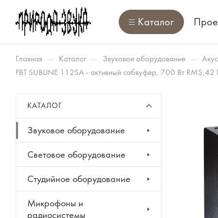
Каталог
Прое
—
—
—
Главная
Каталог
Звуковое оборудование
Акус
FBT SUBLINE 112SA - активный сабвуфер, 700 Вт RMS,42 Г
КАТАЛОГ
Звуковое оборудование
Световое оборудование
Студийное оборудование
Микрофоны и
радиосистемы