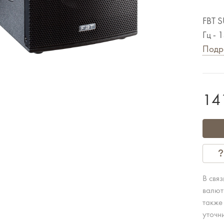
FBT 
Гц - 
Подр
14
В свя
валют
также
уточн