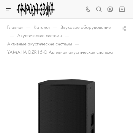
—
—
Главная
Каталог
Звуковое оборудование
—
—
Акустические системы
—
Активные акустические системы
YAMAHA DZR15-D Активная акустическая система