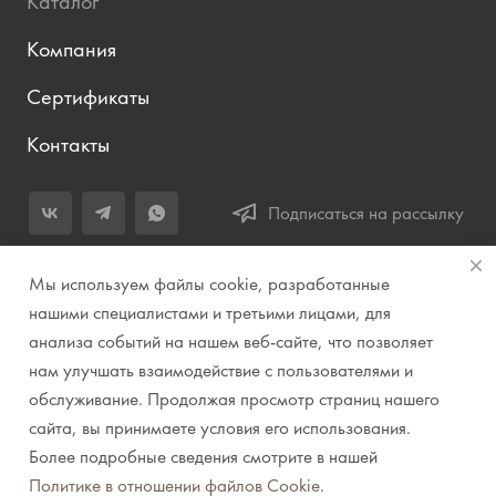
Каталог
Компания
Сертификаты
Контакты
Подписаться на рассылку
+7 (343) 283-04-11
Мы используем файлы cookie, разработанные
Заказать звонок
нашими специалистами и третьими лицами, для
анализа событий на нашем веб-сайте, что позволяет
info@prirodazvuka.ru
нам улучшать взаимодействие с пользователями и
620144, г. Екатеринбург, ул. Хохрякова, д. 98, салон 27, ТЦ
обслуживание. Продолжая просмотр страниц нашего
«Весенний», 2 этаж, Центральный вход с ул. Куйбышева
сайта, вы принимаете условия его использования.
Более подробные сведения смотрите в нашей
© 2007-2026 Компания "Природа звука" // Звук. Свет.
Политике в отношении файлов Cookie
.