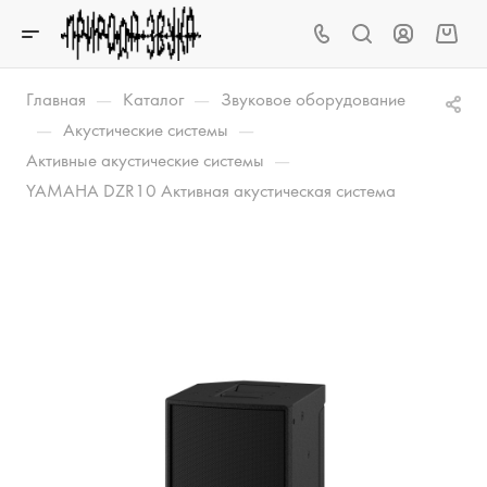
—
—
Главная
Каталог
Звуковое оборудование
—
—
Акустические системы
—
Активные акустические системы
YAMAHA DZR10 Активная акустическая система