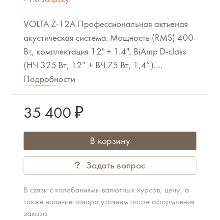
VOLTA Z-12A Профессиональная активная
акустическая система. Мощность (RMS) 400
Вт, комплектация 12" + 1.4", BiAmp D-class
(НЧ 325 Вт, 12” + ВЧ 75 Вт, 1,4”).
Материал корпуса - пластик. Габариты -
Подробности
600х425х350 мм, масса 17,2 кг
35 400 ₽
В корзину
Задать вопрос
В связи с колебаниями валютных курсов, цену, а
также наличие товара уточним после оформления
заказа