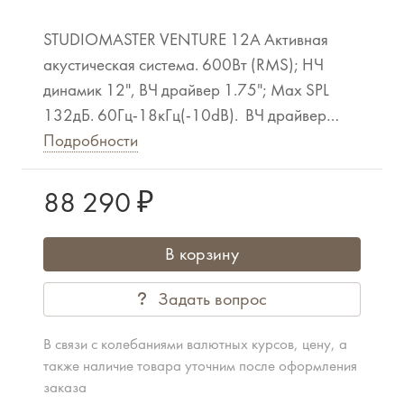
STUDIOMASTER VENTURE 12A Активная
акустическая система. 600Вт (RMS); НЧ
динамик 12", ВЧ драйвер 1.75"; Max SPL
132дБ. 60Гц-18кГц(-10dB). ВЧ драйвер
1,7". Дисперсия: 80х60°; 13 точек подвеса
Подробности
М10. Материал - фанера 15 мм. Разъемы вх.
лин. - XLR, Jack 6.3, 2хRCA. Вх. микр. - XLR.
88 290 ₽
Выход link - XLR. WхHхD, мм: 365 х 608 х
341; Вес 18 кг.
В корзину
Задать вопрос
В связи с колебаниями валютных курсов, цену, а
также наличие товара уточним после оформления
заказа