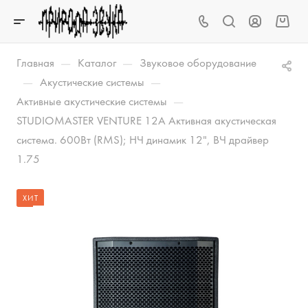
—
—
Главная
Каталог
Звуковое оборудование
—
—
Акустические системы
—
Активные акустические системы
STUDIOMASTER VENTURE 12A Активная акустическая
система. 600Вт (RMS); НЧ динамик 12", ВЧ драйвер
1.75
ХИТ