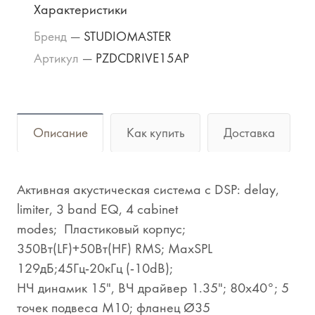
Характеристики
Бренд
—
STUDIOMASTER
Артикул
—
PZDCDRIVE15AP
Описание
Как купить
Доставка
Активная акустическая система с DSP: delay,
limiter, 3 band EQ, 4 cabinet
modes; Пластиковый корпус;
350Вт(LF)+50Вт(HF) RMS; MaxSPL
129дБ;45Гц-20кГц (-10dB);
НЧ динамик 15", ВЧ драйвер 1.35"; 80х40°; 5
точек подвеса М10; фланец Ø35