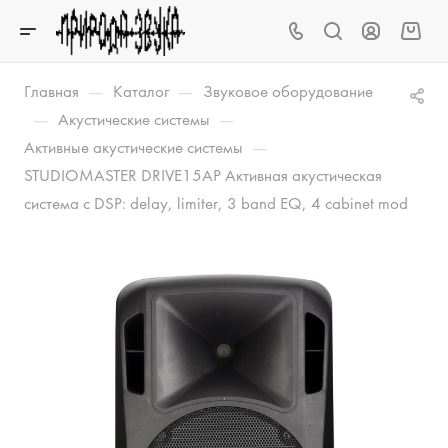
—
—
Главная
Каталог
Звуковое оборудование
—
—
Акустические системы
—
Активные акустические системы
STUDIOMASTER DRIVE15AP Активная акустическая
система с DSP: delay, limiter, 3 band EQ, 4 cabinet mod