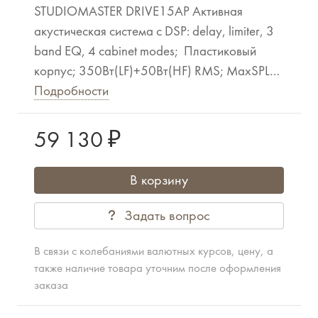
STUDIOMASTER DRIVE15AP Активная
акустическая система с DSP: delay, limiter, 3
band EQ, 4 cabinet modes; Пластиковый
корпус; 350Вт(LF)+50Вт(HF) RMS; MaxSPL
129дБ;45Гц-20кГц (-10dB);
Подробности
НЧ динамик 15", ВЧ драйвер 1.35"; 80х40°;
5 точек подвеса М10; фланец Ø35
59 130 ₽
Разъемы вх.: XLR/Jack 6.3+ 1 x 3.5mm Jack;
WxHxD,мм: 450 x 710 x 370; 20 кг.
В корзину
Задать вопрос
В связи с колебаниями валютных курсов, цену, а
также наличие товара уточним после оформления
заказа