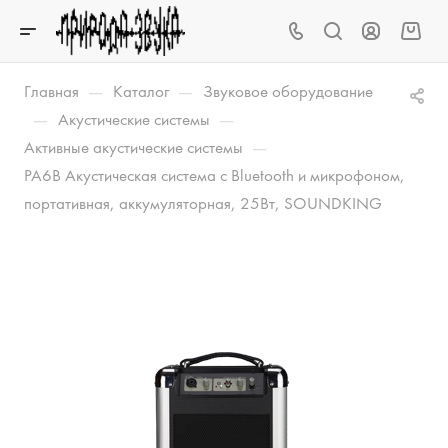
—
—
Главная
Каталог
Звуковое оборудование
—
—
Акустические системы
—
Активные акустические системы
PA6B Акустическая система с Bluetooth и микрофоном,
портативная, аккумуляторная, 25Вт, SOUNDKING