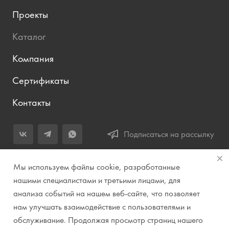
Проекты
Каталог
Компания
Сертификаты
Контакты
Подписаться на рассылку
+7 (343) 283-04-11
Мы используем файлы cookie, разработанные
Заказать звонок
нашими специалистами и третьими лицами, для
анализа событий на нашем веб-сайте, что позволяет
info@prirodazvuka.ru
нам улучшать взаимодействие с пользователями и
620144, г. Екатеринбург, ул. Хохрякова, д. 98, салон 27, ТЦ
обслуживание. Продолжая просмотр страниц нашего
«Весенний», 2 этаж, Центральный вход с ул. Куйбышева