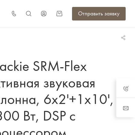
Отправить заявку
ackie SRM-Flex
тивная звуковая
лонна, 6x2'+1x10',
00 Вт, DSP с
роцессором