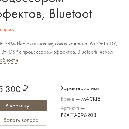
фектов, Bluetoot
запросу
e SRM-Flex активная звуковая колонна, 6x2'+1x10',
Вт, DSP с процессором эффектов, Bluetooth, чехол
обности
5 300 ₽
Характеристики
Бренд
—
MACKIE
В корзину
Артикул
—
PZATTA096203
Задать вопрос