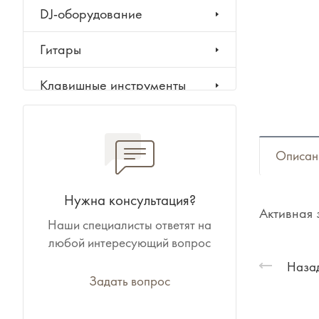
DJ-оборудование
Гитары
Клавишные инструменты
Ударные инструменты
Духовые инструменты
Описан
Классические инструменты
Нужна консультация?
Активная 
Наши специалисты ответят на
Народные инструменты
любой интересующий вопрос
Баяны, аккордеоны,
Назад
гармони
Задать вопрос
Ноты, учебники, книги