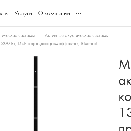
кты
Услуги
О компании
—
—
тические системы
Активные акустические системы
1300 Вт, DSP с процессором эффектов, Bluetoot
M
ак
ко
13
п