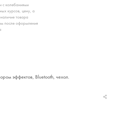
зи с колебаниями
ных курсов, цену, а
 наличие товара
им после оформления
а
ором эффектов, Bluetooth, чехол.