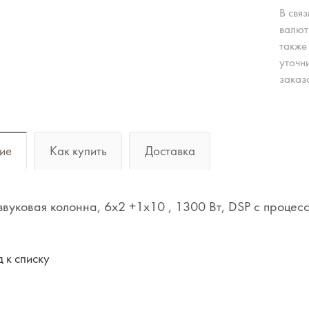
В свя
валют
также
уточн
заказ
ие
Как купить
Доставка
звуковая колонна, 6x2 +1x10 , 1300 Вт, DSP с процесс
 к списку