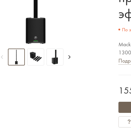
эф
По 
Macki
1300 
Подр
15