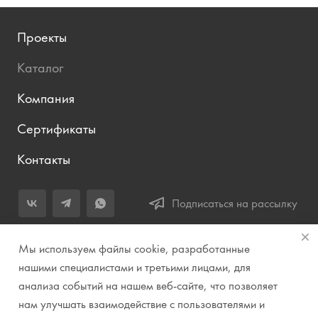
Проекты
Каталог
Компания
Сертификаты
Контакты
Подписаться на рассылку
+7 (343) 283-04-11
Мы используем файлы cookie, разработанные
Заказать звонок
нашими специалистами и третьими лицами, для
анализа событий на нашем веб-сайте, что позволяет
info@prirodazvuka.ru
нам улучшать взаимодействие с пользователями и
620144, г. Екатеринбург, ул. Хохрякова, д. 98, салон 27, ТЦ