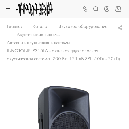
—
—
Главная
Каталог
Звуковое оборудование
—
—
Акустические системы
—
Активные акустические системы
INVOTONE IPS15LA - активная двухполосная
акустическая система, 200 Вт, 121 дБ SPL, 50Гц - 20кГц