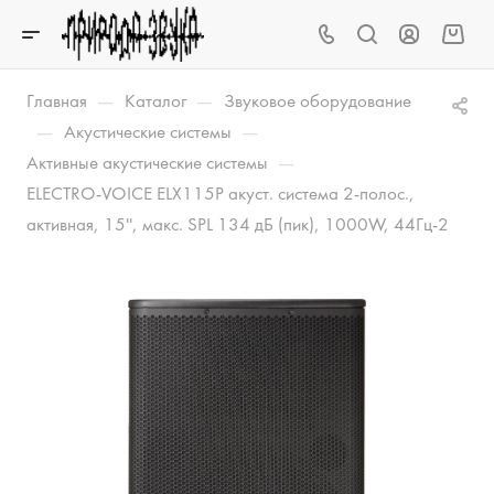
—
—
Главная
Каталог
Звуковое оборудование
—
—
Акустические системы
—
Активные акустические системы
ELECTRO-VOICE ELX115P акуст. система 2-полос.,
активная, 15'', макс. SPL 134 дБ (пик), 1000W, 44Гц-2