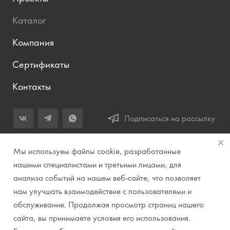
Каталог
Компания
Сертификаты
Контакты
Подписаться на рассылку
+7 (343) 283-04-11
Мы используем файлы cookie, разработанные
Заказать звонок
нашими специалистами и третьими лицами, для
анализа событий на нашем веб-сайте, что позволяет
info@prirodazvuka.ru
нам улучшать взаимодействие с пользователями и
620144, г. Екатеринбург, ул. Хохрякова, д. 98, салон 27, ТЦ
обслуживание. Продолжая просмотр страниц нашего
«Весенний», 2 этаж, Центральный вход с ул. Куйбышева
сайта, вы принимаете условия его использования.