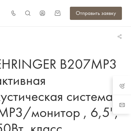
Отправить заявку
EHRINGER B207MP3
активная
устическая система
MP3/монитор , 6,5",
0Вт, класс