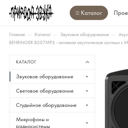
Каталог
Прое
—
—
—
Главная
Каталог
Звуковое оборудование
Акус
BEHRINGER B207MP3 - активная акустическая система с M
КАТАЛОГ
Звуковое оборудование
Световое оборудование
Студийное оборудование
Микрофоны и
радиосистемы