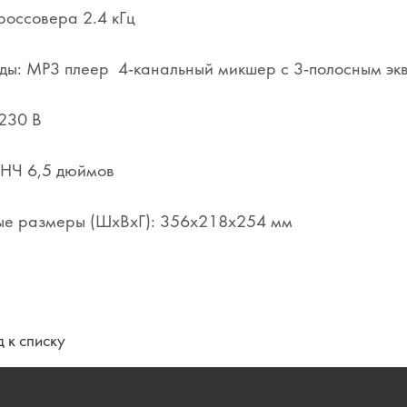
россовера 2.4 кГц
оды: MP3 плеер 4-канальный микшер с 3-полосным э
230 В
 НЧ 6,5 дюймов
ые размеры (ШхВхГ): 356x218x254 мм
 к списку