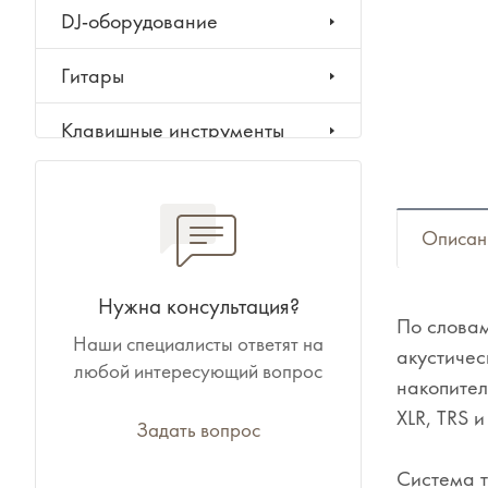
DJ-оборудование
Гитары
Клавишные инструменты
Ударные инструменты
Духовые инструменты
Описан
Классические инструменты
Нужна консультация?
По слова
Наши специалисты ответят на
Народные инструменты
акустичес
любой интересующий вопрос
накопител
Баяны, аккордеоны,
XLR, TRS и
гармони
Задать вопрос
Система т
Ноты, учебники, книги