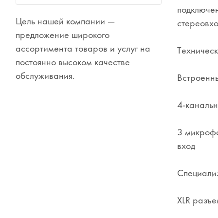
подключен
Цель нашей компании —
Сувениры
стереовхо
предложение широкого
Одежда
ассортимента товаров и услуг на
Техническ
постоянно высоком качестве
обслуживания.
Встроенны
4-канальн
3 микрофо
вход
Специализ
XLR разъе