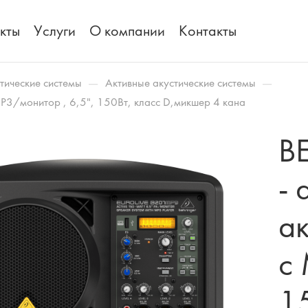
кты
Услуги
О компании
Контакты
—
—
тические системы
Активные акустические системы
P3/монитор , 6,5", 150Вт, класс D,микшер 4 кана
B
- 
ак
с 
15