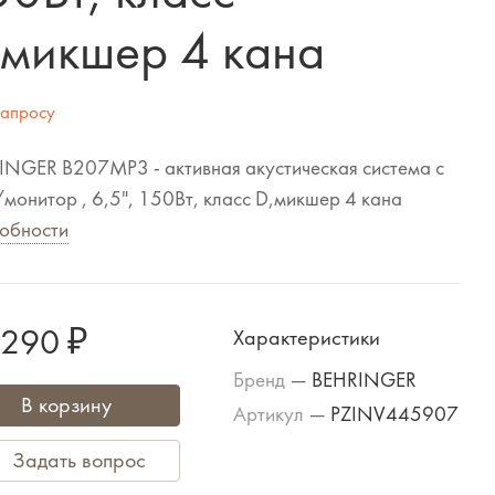
,микшер 4 кана
запросу
INGER B207MP3 - активная акустическая система с
онитор , 6,5", 150Вт, класс D,микшер 4 кана
обности
 290 ₽
Характеристики
Бренд
—
BEHRINGER
В корзину
Артикул
—
PZINV445907
Задать вопрос