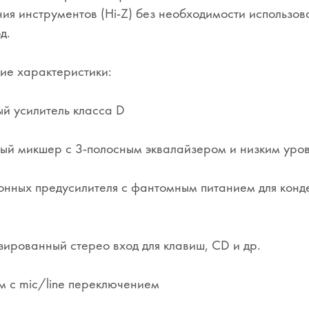
ия инструментов (Hi-Z) без необходимости использов
д.
ие характеристики:
й усилитель класса D
ый микшер с 3-полосным эквалайзером и низким уро
нных предусилителя с фантомным питанием для конд
ированный стерео вход для клавиш, CD и др.
м с mic/line переключением