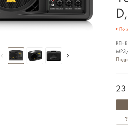
D
По 
BEHR
MP3/м
Подр
23