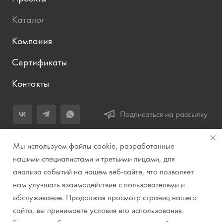
Каталог
Компания
Сертификаты
Контакты
Подписаться на рассылку
+7 (343) 283-04-11
Мы используем файлы cookie, разработанные
Заказать звонок
нашими специалистами и третьими лицами, для
анализа событий на нашем веб-сайте, что позволяет
info@prirodazvuka.ru
нам улучшать взаимодействие с пользователями и
620144, г. Екатеринбург, ул. Хохрякова, д. 98, салон 27, ТЦ
обслуживание. Продолжая просмотр страниц нашего
«Весенний», 2 этаж, Центральный вход с ул. Куйбышева
сайта, вы принимаете условия его использования.