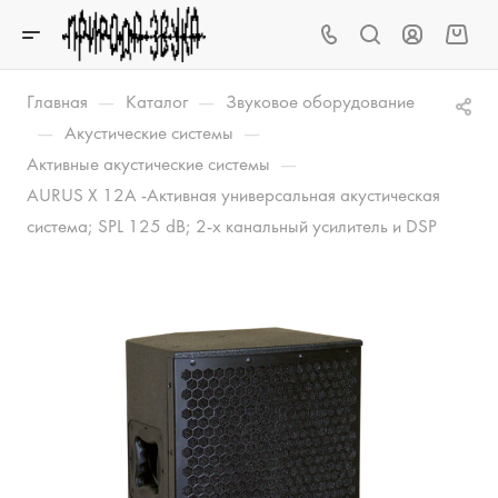
—
—
Главная
Каталог
Звуковое оборудование
—
—
Акустические системы
—
Активные акустические системы
AURUS X 12A -Активная универсальная акустическая
система; SPL 125 dB; 2-х канальный усилитель и DSP