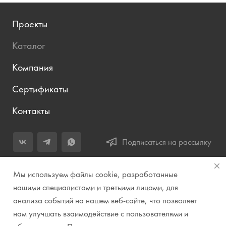
Проекты
Каталог
Компания
Сертификаты
Контакты
Подписаться на рассылку
+7 (343) 283-04-11
Мы используем файлы cookie, разработанные
Заказать звонок
нашими специалистами и третьими лицами, для
анализа событий на нашем веб-сайте, что позволяет
info@prirodazvuka.ru
нам улучшать взаимодействие с пользователями и
620144, г. Екатеринбург, ул. Хохрякова, д. 98, салон 27, ТЦ