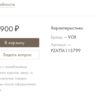
обности
 900 ₽
Характеристики
Бренд
—
VOX
В корзину
Артикул
—
PZATTA115799
Задать вопрос
зи с колебаниями
ных курсов, цену, а
 наличие товара
им после оформления
а