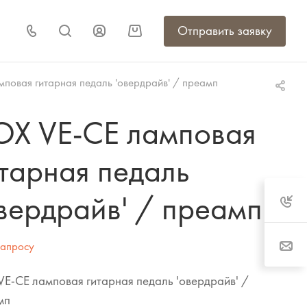
Отправить заявку
повая гитарная педаль 'овердрайв' / преамп
OX VE-CE ламповая
тарная педаль
вердрайв' / преамп
запросу
E-CE ламповая гитарная педаль 'овердрайв' /
мп