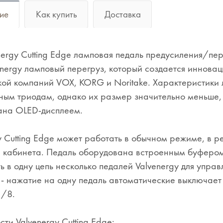
ие
Как купить
Доставка
nergy Cutting Edge ламповая педаль предусиления/пер
nergy ламповый перегруз, который создается иннова
ой компаний VOX, KORG и Noritake. Характеристики
ным триодам, однако их размер значительно меньше,
ана OLED-дисплеем.
y Cutting Edge может работать в обычном режиме, в 
 кабинета. Педаль оборудована встроенным буфером,
ь в одну цепь несколько педалей Valvenergy для упра
 - нажатие на одну педаль автоматические выключает 
1/8.
ти Valvenergy Cutting Edge: