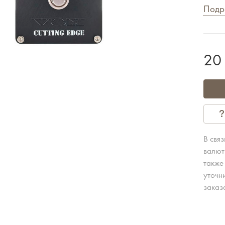
Подр
20
В свя
валют
также
уточн
заказ