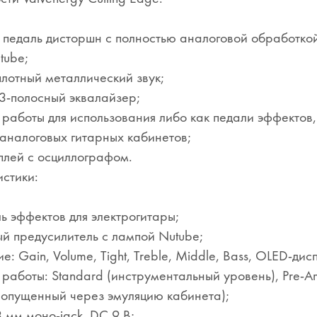
педаль дисторшн с полностью аналоговой обработко
tube;
плотный металлический звук;
3-полосный эквалайзер;
работы для использования либо как педали эффектов,
аналоговых гитарных кабинетов;
плей с осциллографом.
стики:
ль эффектов для электрогитары;
й предусилитель с лампой Nutube;
е: Gain, Volume, Tight, Treble, Middle, Bass, OLED-д
работы: Standard (инструментальный уровень), Pre-
ропущенный через эмуляцию кабинета);
3 мм моно-jack, DC 9 В;