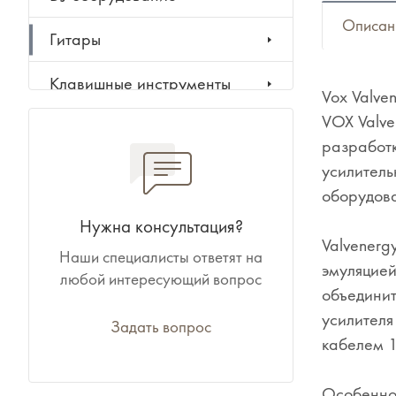
Описан
Гитары
Клавишные инструменты
Vox Valve
VOX Valve
Ударные инструменты
разработк
усилитель
Духовые инструменты
оборудов
Классические инструменты
Нужна консультация?
Valvenerg
Наши специалисты ответят на
Народные инструменты
эмуляцией
любой интересующий вопрос
объединит
Баяны, аккордеоны,
усилителя
гармони
Задать вопрос
кабелем 
Ноты, учебники, книги
Особеннос