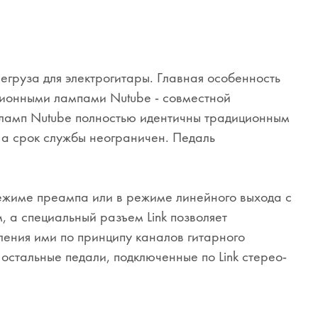
егруза для электрогитары. Главная особенность
ционными лампами Nutube - совместной
 ламп Nutube полностью идентичны традиционным
 а срок службы неограничен. Педаль
режиме преампа или в режиме линейного выхода с
 а специальный разъем Link позволяет
вления ими по принципу каналов гитарного
остальные педали, подключенные по Link стерео-