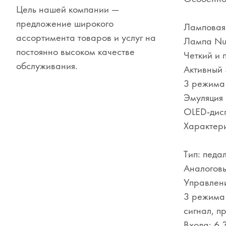
Цель нашей компании —
Сувениры
предложение широкого
Ламповая 
Одежда
ассортимента товаров и услуг на
Лампа Nu
постоянно высоком качестве
Четкий и 
обслуживания.
Активный 
3 режима 
Эмуляция 
OLED-дис
Характери
Тип: педа
Аналоговы
Управлени
3 режима 
сигнал, п
Входа: 6.