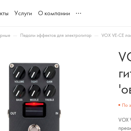
кты
Услуги
О компании
—
—
арные
Педали эффектов для электрогитар
VOX VE-CE лам
V
ги
'о
По 
VOX V
преа