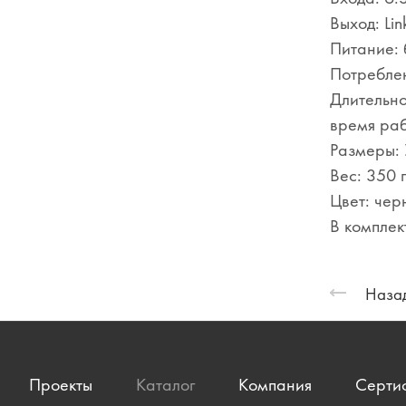
Выход: Link
Питание: 
Потреблен
Длительно
время раб
Размеры: 
Вес: 350 г
Цвет: чер
В комплек
Назад
Проекты
Каталог
Компания
Серти