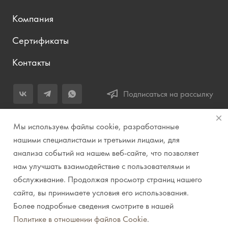
Компания
Сертификаты
Контакты
Подписаться на рассылку
+7 (343) 283-04-11
Мы используем файлы cookie, разработанные
Заказать звонок
нашими специалистами и третьими лицами, для
анализа событий на нашем веб-сайте, что позволяет
info@prirodazvuka.ru
нам улучшать взаимодействие с пользователями и
620144, г. Екатеринбург, ул. Хохрякова, д. 98, салон 27, ТЦ
обслуживание. Продолжая просмотр страниц нашего
«Весенний», 2 этаж, Центральный вход с ул. Куйбышева
сайта, вы принимаете условия его использования.
Более подробные сведения смотрите в нашей
© 2007-2026 Компания "Природа звука" // Звук. Свет.
Политике в отношении файлов Cookie
.
Видео. Комплексные решения. Музыкальные