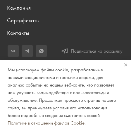
Компания
Сертификаты
Контакты
Подписаться на рассылку
+7 (343) 283-04-11
Мы используем файлы cookie, разработанные
Заказать звонок
нашими специалистами и третьими лицами, для
анализа событий на нашем веб-сайте, что позволяет
info@prirodazvuka.ru
нам улучшать взаимодействие с пользователями и
620144, г. Екатеринбург, ул. Хохрякова, д. 98, салон 27, ТЦ
обслуживание. Продолжая просмотр страниц нашего
«Весенний», 2 этаж, Центральный вход с ул. Куйбышева
сайта, вы принимаете условия его использования.
Более подробные сведения смотрите в нашей
© 2007-2026 Компания "Природа звука" // Звук. Свет.
Политике в отношении файлов Cookie
.
Видео. Комплексные решения. Музыкальные