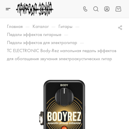
—
—
—
Главная
Каталог
Гитары
—
Педали эффектов гитарные
—
Педали эффектов для электрогитар
TC ELECTRONIC Body-Rez напольная педаль эффектов
для обогащения звучания электроакустических гитар