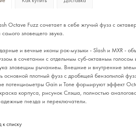
ие
Как купить
Доставка
ash Octave Fuzz сочетает в себе жгучий фузз с октав
 самого зловещего звука.
дарные и вечные иконы рок-музыки - Slash и MXR - объ
ззом в сочетании с отдельным суб-октавным голосом и
ука зловещим рычанием. Внешние и внутренние элем
ь основной плотный фузз с дробящей бензопилой фузз
е потенциометры Gain и Tone формируют эффект Oct
краска корпуса, рисунок Слэша, полностью аналоговая
надежные гнезда и переключатели.
 к списку