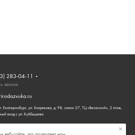
3) 283-04-11
ь звонок
rirodazvuka.ru
. Екатеринбург, ул. Хохрякова, д. 98, салон 27, ТЦ «Весенний», 2 этаж,
ный вход с ул. Куйбышева
 веб-сайте, что позволяет нам