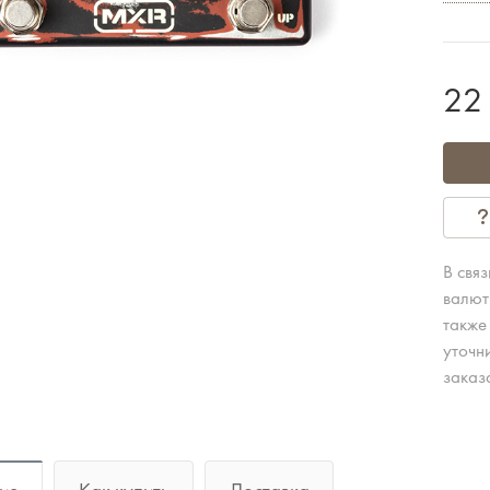
22
В свя
валют
также
уточн
заказ