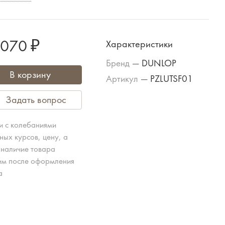
 070 ₽
Характеристики
Бренд
—
DUNLOP
В корзину
Артикул
—
PZLUTSF01
Задать вопрос
зи с колебаниями
ных курсов, цену, а
 наличие товара
им после оформления
а