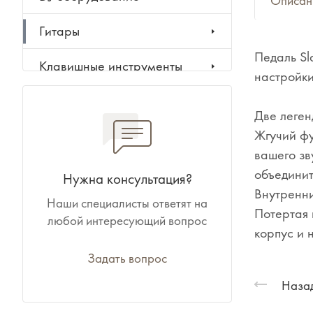
Описан
Гитары
Педаль Sl
Клавишные инструменты
настройки
Ударные инструменты
Две леген
Жгучий фу
Духовые инструменты
вашего зв
Классические инструменты
объединит
Нужна консультация?
Внутренни
Наши специалисты ответят на
Народные инструменты
Потертая 
любой интересующий вопрос
корпус и 
Баяны, аккордеоны,
гармони
Задать вопрос
Назад
Ноты, учебники, книги