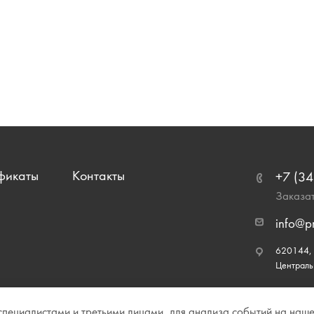
фикаты
Контакты
+7 (34
Заказат
info@p
620144, г
Централь
ециалистами и третьими лицами, для анализа событий на нашем