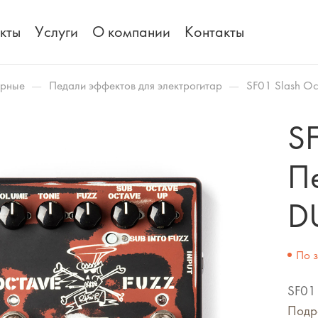
кты
Услуги
О компании
Контакты
—
—
арные
Педали эффектов для электрогитар
SF01 Slash O
SF
П
D
По 
SF01
Подр