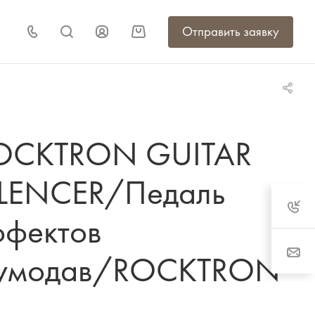
Отправить заявку
OCKTRON GUITAR
ILENCER/Педаль
ффектов
умодав/ROCKTRON