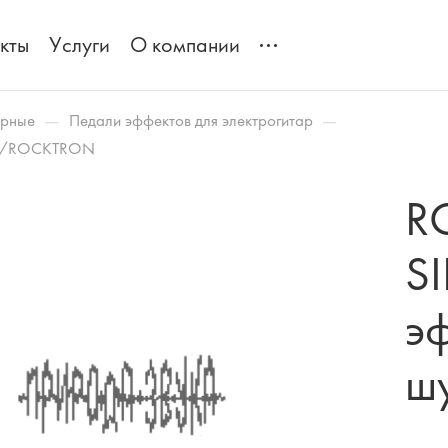
кты
Услуги
О компании
—
—
арные
Педали эффектов для электрогитар
ав/ROCKTRON
R
S
э
ш