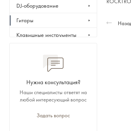
ROCKTRON
DJ-оборудование
Гитары
Назад
Клавишные инструменты
Ударные инструменты
Духовые инструменты
Классические инструменты
Нужна консультация?
Наши специалисты ответят на
Народные инструменты
любой интересующий вопрос
Баяны, аккордеоны,
гармони
Задать вопрос
Ноты, учебники, книги