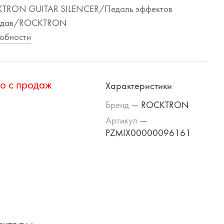
TRON GUITAR SILENCER/Педаль эффектов
одав/ROCKTRON
обности
о с продаж
Характеристики
Бренд
—
ROCKTRON
Артикул
—
PZMIX00000096161