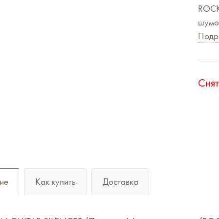
ROCK
шум
Подр
Cнят
ие
Как купить
Доставка