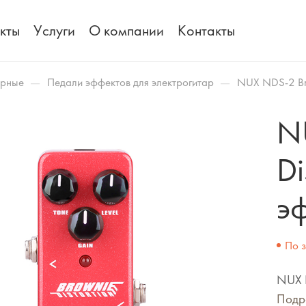
кты
Услуги
О компании
Контакты
—
—
арные
Педали эффектов для электрогитар
NUX NDS-2 Bro
N
Di
э
По 
NUX N
Подр