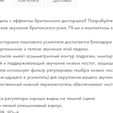
ие
Как купить
Доставка
аль с эффектом британского дисторшна? Попробуйте
кое звучание британского рока 70-ых и компактном к
сторшна лампового усилителя достигается благодаря
рганичное и теплое звучание этой педали.
ownie имеет асимметричный контур подрезки, имити
й и поддерживающий звучание низких частот, защищая
ie использует фильтр регулировки тембра низких час
я идущего в усилитель) для округления вашего звучан
ественный ножной переключатель обеспечивают чист
я регуляторы хорошо видны на темной сцене.
 легкий алюминиевый корпус.
9В, 90мА.