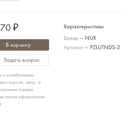
170 ₽
Характеристики
Бренд
—
NUX
В корзину
Артикул
—
PZLUTNDS-2
Задать вопрос
зи с колебаниями
ных курсов, цену, а
 наличие товара
им после оформления
а