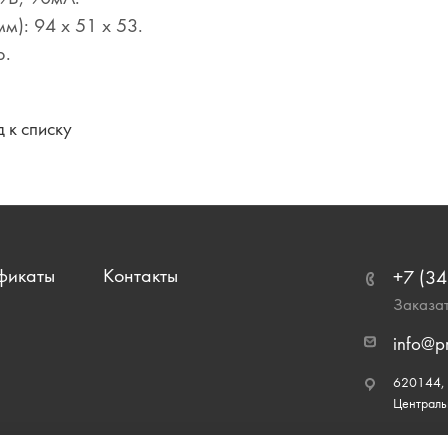
м): 94 х 51 х 53.
р.
 к списку
фикаты
Контакты
+7 (34
Заказат
info@p
620144, г
Централь