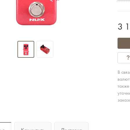
3 
В свя
валют
также
уточн
заказ