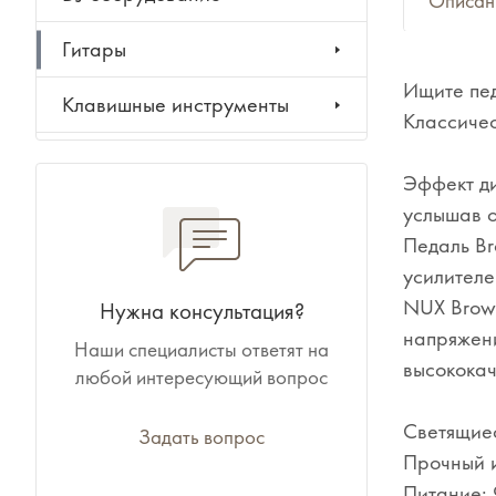
Описан
Гитары
Ищите пед
Клавишные инструменты
Классичес
Ударные инструменты
Эффект ди
услышав о
Духовые инструменты
Педаль Br
Классические инструменты
усилителе
NUX Brown
Нужна консультация?
Народные инструменты
напряжени
Наши специалисты ответят на
высококач
любой интересующий вопрос
Баяны, аккордеоны,
гармони
Светящиес
Задать вопрос
Прочный и
Ноты, учебники, книги
Питание: 