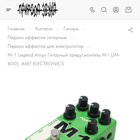
—
—
—
Главная
Каталог
Гитары
—
Педали эффектов гитарные
—
Педали эффектов для электрогитар
M-1 Legend Amps Гитарный предусилитель M1 (JM-
800), AMT ELECTRONICS