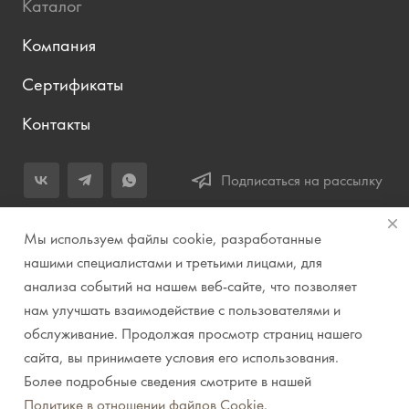
Каталог
Компания
Сертификаты
Контакты
Подписаться на рассылку
+7 (343) 283-04-11
Мы используем файлы cookie, разработанные
Заказать звонок
нашими специалистами и третьими лицами, для
анализа событий на нашем веб-сайте, что позволяет
info@prirodazvuka.ru
нам улучшать взаимодействие с пользователями и
620144, г. Екатеринбург, ул. Хохрякова, д. 98, салон 27, ТЦ
обслуживание. Продолжая просмотр страниц нашего
«Весенний», 2 этаж, Центральный вход с ул. Куйбышева
сайта, вы принимаете условия его использования.
Более подробные сведения смотрите в нашей
© 2007-2026 Компания "Природа звука" // Звук. Свет.
Политике в отношении файлов Cookie
.