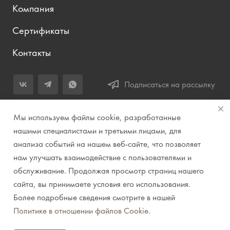
Компания
Сертификаты
Контакты
Подписаться на рассылку
+7 (343) 283-04-11
Мы используем файлы cookie, разработанные
Заказать звонок
нашими специалистами и третьими лицами, для
анализа событий на нашем веб-сайте, что позволяет
info@prirodazvuka.ru
нам улучшать взаимодействие с пользователями и
620144, г. Екатеринбург, ул. Хохрякова, д. 98, салон 27, ТЦ
обслуживание. Продолжая просмотр страниц нашего
«Весенний», 2 этаж, Центральный вход с ул. Куйбышева
сайта, вы принимаете условия его использования.
Более подробные сведения смотрите в нашей
© 2007-2026 Компания "Природа звука" // Звук. Свет.
Политике в отношении файлов Cookie
.
Видео. Комплексные решения. Музыкальные
инструменты