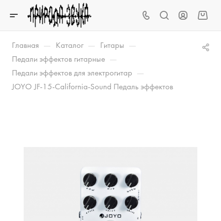
—
—
—
Главная
Каталог
Гитары
—
Педали эффектов гитарные
—
Педали эффектов для электрогитар
JOYO JF-15-California-Sound Педаль эффектов