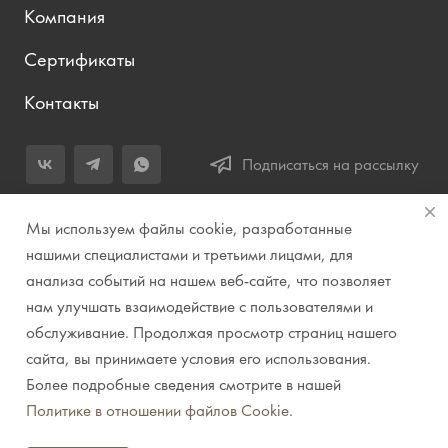
Компания
Сертификаты
Контакты
Подписаться на рассылку
+7 (343) 283-04-11
Мы используем файлы cookie, разработанные
Заказать звонок
нашими специалистами и третьими лицами, для
анализа событий на нашем веб-сайте, что позволяет
info@prirodazvuka.ru
нам улучшать взаимодействие с пользователями и
620144, г. Екатеринбург, ул. Хохрякова, д. 98, салон 27, ТЦ
обслуживание. Продолжая просмотр страниц нашего
«Весенний», 2 этаж, Центральный вход с ул. Куйбышева
сайта, вы принимаете условия его использования.
Более подробные сведения смотрите в нашей
© 2007-2026 Компания "Природа звука" // Звук. Свет.
Политике в отношении файлов Cookie
.
Видео. Комплексные решения. Музыкальные
инструменты