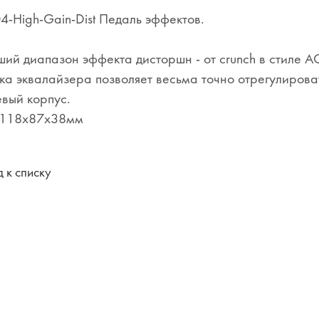
4-High-Gain-Dist Педаль эффектов.
й диапазон эффекта дисторшн - от crunch в стиле AC/
ка эквалайзера позволяет весьма точно отрегулироват
вый корпус.
 118x87x38мм
 к списку