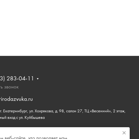
3) 283-04-11
ь звонок
rirodazvuka.ru
. Екатеринбург, ул. Хохрякова, д. 98, салон 27, ТЦ «Весенний», 2 этаж,
ный вход с ул. Куйбышева
 веб-сайте, что позволяет нам