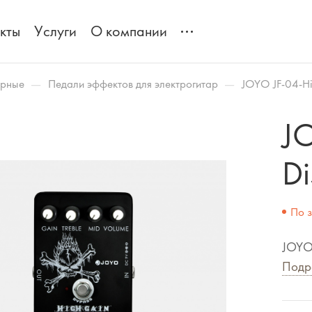
кты
Услуги
О компании
—
—
арные
Педали эффектов для электрогитар
JOYO JF-04-Hi
J
Di
По 
JOYO 
Подр