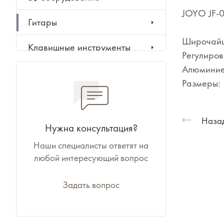
JOYO JF-0
Гитары
Широчайши
Клавишные инструменты
Регулиров
Алюминие
Ударные инструменты
Размеры:
Духовые инструменты
Назад
Классические инструменты
Нужна консультация?
Наши специалисты ответят на
Народные инструменты
любой интересующий вопрос
Баяны, аккордеоны,
гармони
Задать вопрос
Ноты, учебники, книги