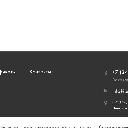
фикаты
Контакты
+7 (34
Заказат
info@p
620144, г
Централь
ециалистами и третьими лицами, для анализа событий на нашем