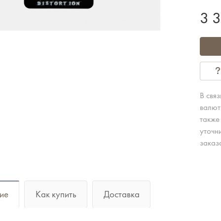
3 
В свя
валют
также
уточн
заказ
ие
Как купить
Доставка