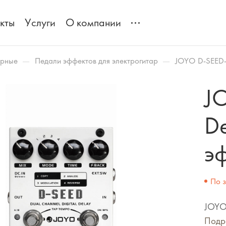
кты
Услуги
О компании
—
—
арные
Педали эффектов для электрогитар
JOYO D-SEED-
J
D
э
По 
JOYO
Подр