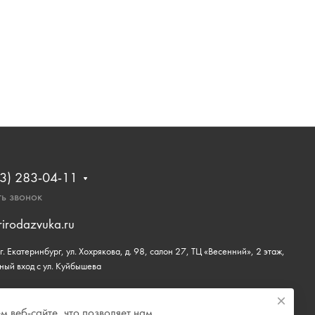
3) 283-04-11
ь звонок
rirodazvuka.ru
. Екатеринбург, ул. Хохрякова, д. 98, салон 27, ТЦ «Весенний», 2 этаж,
ный вход с ул. Куйбышева
 веб-сайте, что позволяет нам