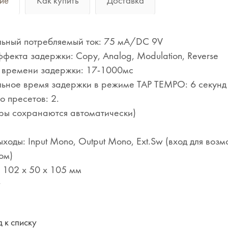
ие
Как купить
Доставка
ьный потребляемый ток: 75 мА/DC 9V
фекта задержки: Copy, Analog, Modulation, Reverse
 времени задержки: 17-1000мс
ьное время задержки в режиме TAP TEMPO: 6 секунд
о пресетов: 2.
ры сохранаются автоматически)
ыходы: Input Mono, Output Mono, Ext.Sw (вход для во
ом)
 102 х 50 х 105 мм
 к списку