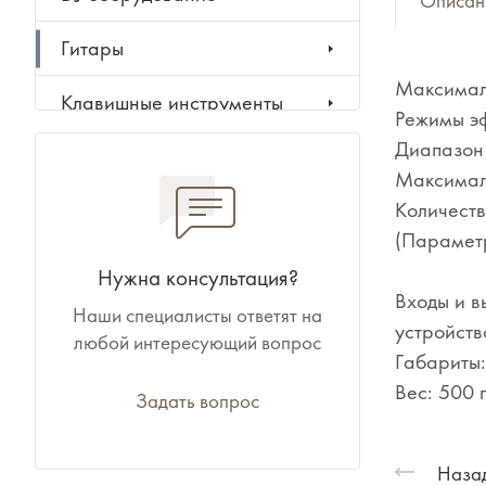
Описан
Гитары
Максимал
Клавишные инструменты
Режимы эф
Диапазон
Ударные инструменты
Максимал
Количеств
Духовые инструменты
(Парамет
Классические инструменты
Нужна консультация?
Входы и в
Наши специалисты ответят на
Народные инструменты
устройств
любой интересующий вопрос
Габариты:
Баяны, аккордеоны,
Вес: 500 г
гармони
Задать вопрос
Ноты, учебники, книги
Назад