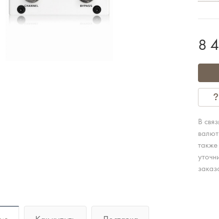
8 
В свя
валют
также
уточн
заказ