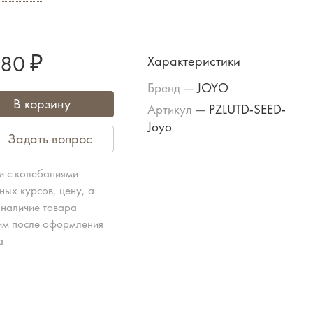
480 ₽
Характеристики
Бренд
—
JOYO
В корзину
Артикул
—
PZLUTD-SEED-
Joyo
Задать вопрос
зи с колебаниями
ных курсов, цену, а
 наличие товара
им после оформления
а