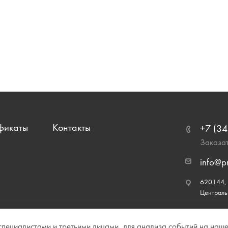
фикаты
Контакты
+7 (34
Заказат
info@p
620144, г
Централь
ециалистами и третьими лицами, для анализа событий на нашем