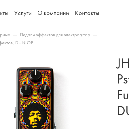
кты
Услуги
О компании
Контакты
—
—
арные
Педали эффектов для электрогитар
ффектов, DUNLOP
J
Ps
F
D