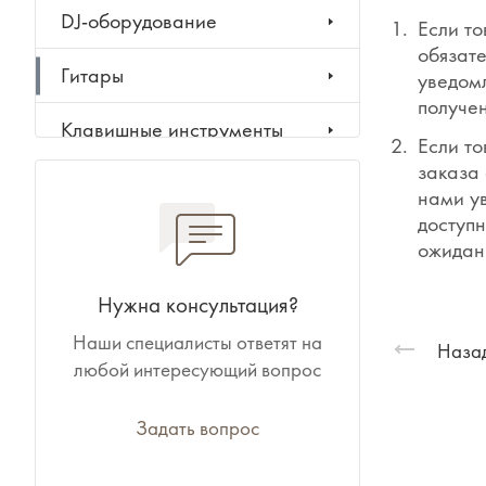
DJ-оборудование
Если то
обязате
Гитары
уведомл
получен
Клавишные инструменты
Если то
заказа 
Ударные инструменты
нами у
доступн
Духовые инструменты
ожидан
Классические инструменты
Нужна консультация?
Наши специалисты ответят на
Народные инструменты
Назад
любой интересующий вопрос
Баяны, аккордеоны,
гармони
Задать вопрос
Ноты, учебники, книги