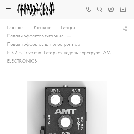
—
—
—
Главная
Каталог
Гитары
—
Педали эффектов гитарные
—
Педали эффектов для электрогитар
ED-2 E-Drive mini Гитарная педаль перегруза, AMT
ELECTRONICS