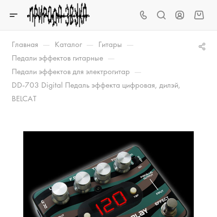
—
—
—
Главная
Каталог
Гитары
—
Педали эффектов гитарные
—
Педали эффектов для электрогитар
DD-703 Digital Педаль эффекта цифровая, дилэй,
BELCAT