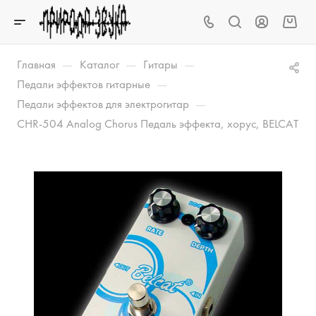
—
—
—
Главная
Каталог
Гитары
—
Педали эффектов гитарные
—
Педали эффектов для электрогитар
CHR-504 Analog Chorus Педаль эффекта, хорус, BELCAT