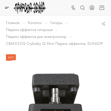
—
—
—
Главная
Каталог
Гитары
—
Педали эффектов гитарные
—
Педали эффектов для электрогитар
CBM535Q Crybaby Q Mini Педаль эффектов, DUNLOP
ХИТ