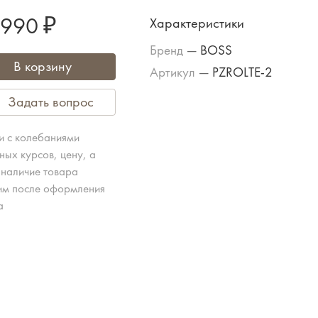
 990 ₽
Характеристики
Бренд
—
BOSS
В корзину
Артикул
—
PZROLTE-2
Задать вопрос
зи с колебаниями
ных курсов, цену, а
 наличие товара
им после оформления
а