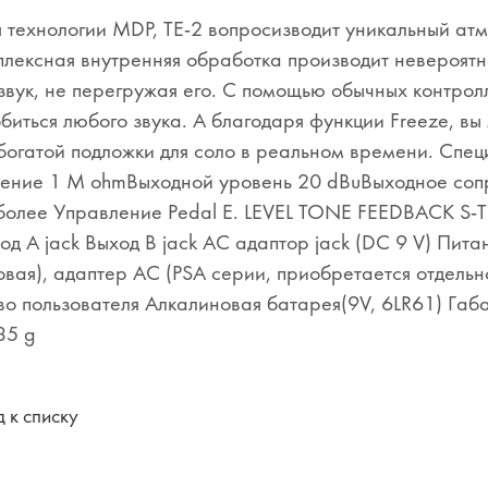
 технологии MDP, TE-2 вопросизводит уникальный ат
плексная внутренняя обработка производит невероятн
звук, не перегружая его. С помощью обычных контролл
биться любого звука. А благодаря функции Freeze, вы
богатой подложки для соло в реальном времени. Спе
ение 1 M ohmВыходной уровень 20 dBuВыходное сопр
более Управление Pedal E. LEVEL TONE FEEDBACK S-T
ход А jack Выход В jack AC адаптор jack (DC 9 V) Пит
вая), адаптер AC (PSA серии, приобретается отдель
во пользователя Алкалиновая батарея(9V, 6LR61) Г
35 g
 к списку