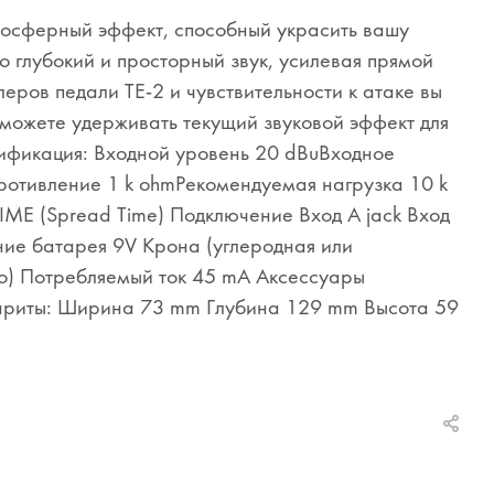
мосферный эффект, способный украсить вашу
о глубокий и просторный звук, усилевая прямой
еров педали TE-2 и чувствительности к атаке вы
 можете удерживать текущий звуковой эффект для
цификация: Входной уровень 20 dBuВходное
отивление 1 k ohmРекомендуемая нагрузка 10 k
IME (Spread Time) Подключение Вход А jack Вход
ание батарея 9V Крона (углеродная или
но) Потребляемый ток 45 mA Аксессуары
абариты: Ширина 73 mm Глубина 129 mm Высота 59