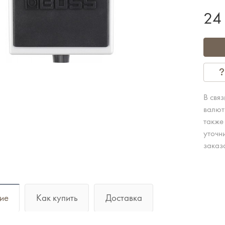
24
В свя
валют
также
уточн
заказ
ие
Как купить
Доставка