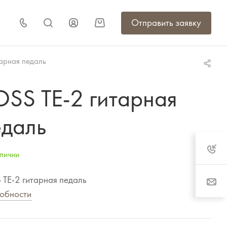
Отправить заявку
арная педаль
OSS TE-2 гитарная
едаль
личии
TE-2 гитарная педаль
обности