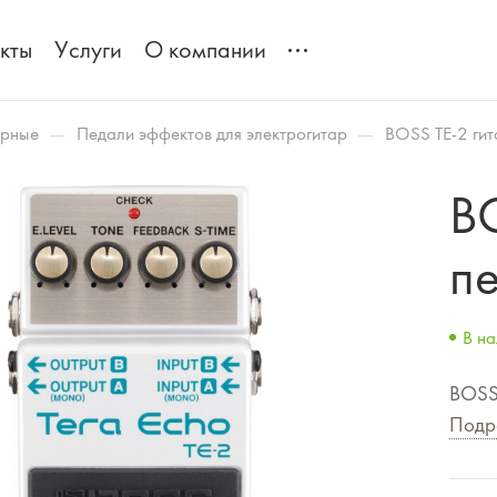
кты
Услуги
О компании
—
—
арные
Педали эффектов для электрогитар
BOSS TE-2 гит
B
п
В на
BOSS 
Подр