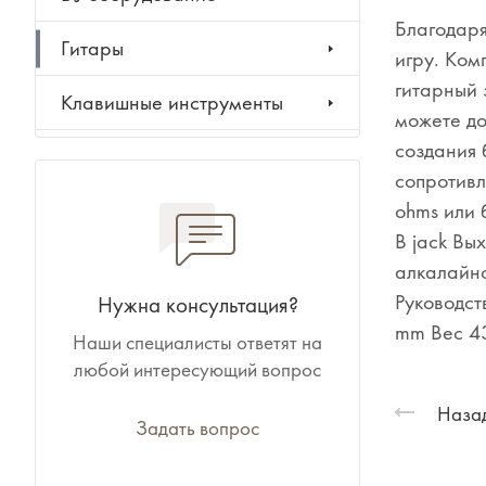
Благодаря
Гитары
игру. Ком
гитарный 
Клавишные инструменты
можете до
создания 
Ударные инструменты
сопротивл
Духовые инструменты
ohms или 
В jack Вы
Классические инструменты
алкалайно
Руководст
Нужна консультация?
Народные инструменты
mm Вес 4
Наши специалисты ответят на
любой интересующий вопрос
Баяны, аккордеоны,
гармони
Назад
Задать вопрос
Ноты, учебники, книги