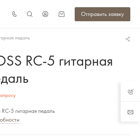
Отправить заявку
тарная педаль
OSS RC-5 гитарная
едаль
запросу
 RC-5 гитарная педаль
обности