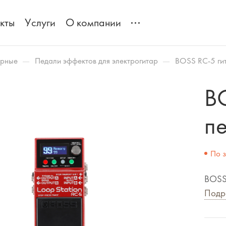
кты
Услуги
О компании
—
—
арные
Педали эффектов для электрогитар
BOSS RC-5 ги
B
п
По 
BOSS
Подр