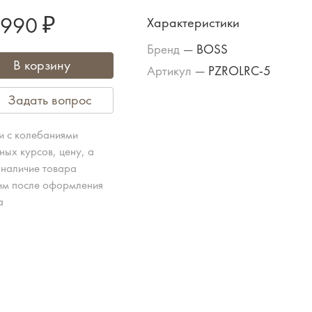
 990 ₽
Характеристики
Бренд
—
BOSS
В корзину
Артикул
—
PZROLRC-5
Задать вопрос
зи с колебаниями
ных курсов, цену, а
 наличие товара
им после оформления
а