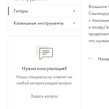
Возьмите 
Гитары
Сэмплируй
с помощью
Клавишные инструменты
и входу/в
продолжит
Ударные инструменты
что музык
Духовые инструменты
Назад
Классические инструменты
Нужна консультация?
Народные инструменты
Наши специалисты ответят на
любой интересующий вопрос
Баяны, аккордеоны,
гармони
Задать вопрос
Ноты, учебники, книги