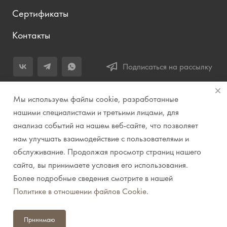
Сертификаты
Контакты
Подписаться на рассылку
+7 (343) 283-04-11
Мы используем файлы cookie, разработанные
Заказать звонок
нашими специалистами и третьими лицами, для
анализа событий на нашем веб-сайте, что позволяет
info@prirodazvuka.ru
нам улучшать взаимодействие с пользователями и
620144, г. Екатеринбург, ул. Хохрякова, д. 98, салон 27, ТЦ
обслуживание. Продолжая просмотр страниц нашего
«Весенний», 2 этаж, Центральный вход с ул. Куйбышева
сайта, вы принимаете условия его использования.
Более подробные сведения смотрите в нашей
© 2007-2026 Компания "Природа звука" // Звук. Свет.
Политике в отношении файлов Cookie
.
Видео. Комплексные решения. Музыкальные
инструменты
Принимаю