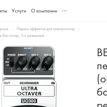
кты
Услуги
О компании
—
—
арные
Педали эффектов для электрогитар
и бас-гитар, 3-х режимный
B
п
(о
ба
р