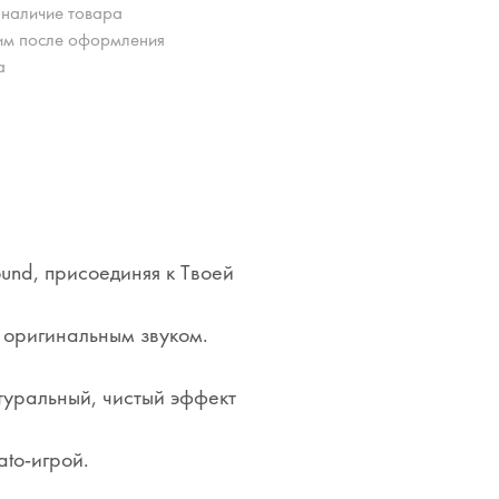
 наличие товара
им после оформления
а
und, присоединяя к Твоей
д оригинальным звуком.
туральный, чистый эффект
ato-игрой.