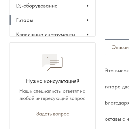
DJ-оборудование
Гитары
Клавишные инструменты
Описан
Ударные инструменты
Духовые инструменты
Эта высок
Классические инструменты
Нужна консультация?
гитаре дв
Наши специалисты ответят на
Народные инструменты
любой интересующий вопрос
Благодаря
Баяны, аккордеоны,
гармони
Задать вопрос
октавы с 
Ноты, учебники, книги