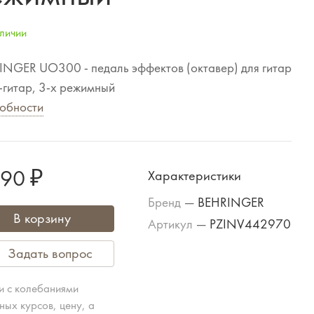
личии
INGER UO300 - педаль эффектов (октавер) для гитар
-гитар, 3-х режимный
обности
190 ₽
Характеристики
Бренд
—
BEHRINGER
В корзину
Артикул
—
PZINV442970
Задать вопрос
зи с колебаниями
ных курсов, цену, а