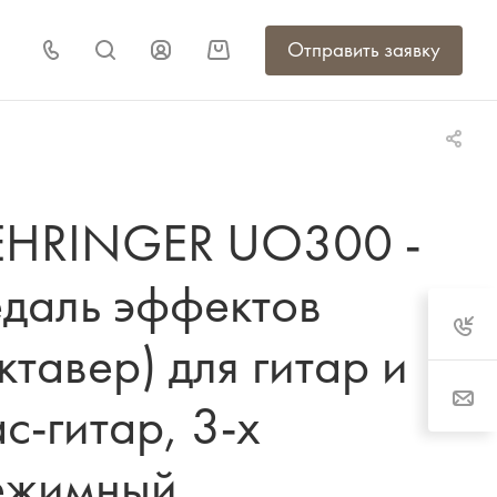
Отправить заявку
EHRINGER UO300 -
едаль эффектов
ктавер) для гитар и
с-гитар, 3-х
ежимный