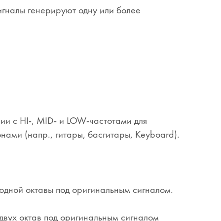
игналы генерируют одну или более
ии с HI-, MID- и LOW-частотами для
ами (напр., гитары, басгитары, Keyboard).
.
одной октавы под оригинальным сигналом.
двух октав под оригинальным сигналом