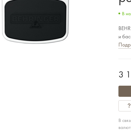
В на
BEHR
и бас
Подр
3 
В свя
валют