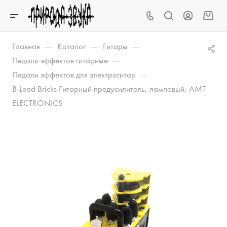
—
—
—
Главная
Каталог
Гитары
—
Педали эффектов гитарные
—
Педали эффектов для электрогитар
B-Lead Bricks Гитарный предусилитель, ламповый, AMT
ELECTRONICS