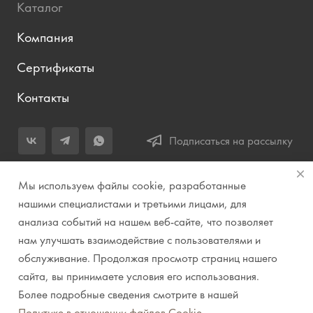
Каталог
Компания
Сертификаты
Контакты
Подписаться на рассылку
+7 (343) 283-04-11
Мы используем файлы cookie, разработанные
Заказать звонок
нашими специалистами и третьими лицами, для
анализа событий на нашем веб-сайте, что позволяет
info@prirodazvuka.ru
нам улучшать взаимодействие с пользователями и
620144, г. Екатеринбург, ул. Хохрякова, д. 98, салон 27, ТЦ
обслуживание. Продолжая просмотр страниц нашего
«Весенний», 2 этаж, Центральный вход с ул. Куйбышева
сайта, вы принимаете условия его использования.
Более подробные сведения смотрите в нашей
© 2007-2026 Компания "Природа звука" // Звук. Свет.
Политике в отношении файлов Cookie
.