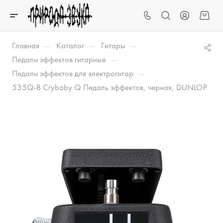
—
—
—
Главная
Каталог
Гитары
—
Педали эффектов гитарные
—
Педали эффектов для электрогитар
535Q-B Crybaby Q Педаль эффектов, черная, DUNLOP