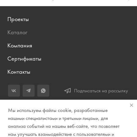
Проекты
Каталог
Компания
Сертификаты
Контакты
Подписаться на рассылку
+7 (343) 283-04-11
Мы используем файлы cookie, разработанные
Заказать звонок
нашими специалистами и третьими лицами, для
анализа событий на нашем веб-сайте, что позволяет
info@prirodazvuka.ru
нам улучшать взаимодействие с пользователями и