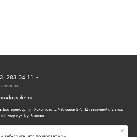
3) 283-04-11
ь звонок
rirodazvuka.ru
. Екатеринбург, ул. Хохрякова, д. 98, салон 27, ТЦ «Весенний», 2 этаж,
ный вход с ул. Куйбышева
 веб-сайте, что позволяет нам