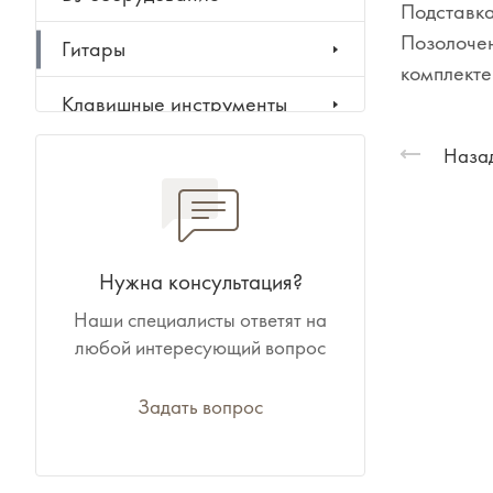
Подставка
Позолочен
Гитары
комплекте
Клавишные инструменты
Назад
Ударные инструменты
Духовые инструменты
Классические инструменты
Нужна консультация?
Наши специалисты ответят на
Народные инструменты
любой интересующий вопрос
Баяны, аккордеоны,
гармони
Задать вопрос
Ноты, учебники, книги