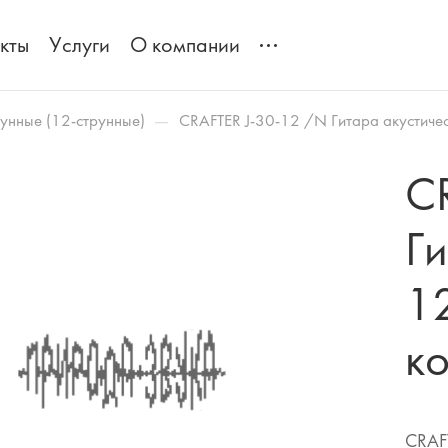
кты
Услуги
О компании
—
унные (12-струнные)
CRAFTER J-30-12 /N Гитара акустичес
C
Ги
12
к
CRAFT