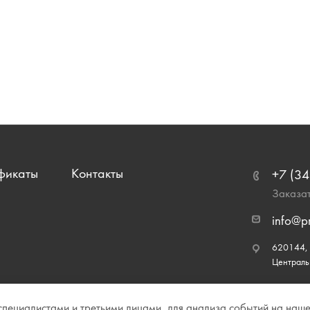
фикаты
Контакты
+7 (34
Заказат
info@p
620144, г
Централь
ециалистами и третьими лицами, для анализа событий на нашем