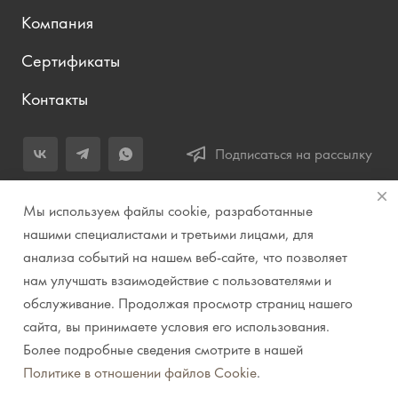
Компания
Сертификаты
Контакты
Подписаться на рассылку
+7 (343) 283-04-11
Мы используем файлы cookie, разработанные
Заказать звонок
нашими специалистами и третьими лицами, для
анализа событий на нашем веб-сайте, что позволяет
info@prirodazvuka.ru
нам улучшать взаимодействие с пользователями и
620144, г. Екатеринбург, ул. Хохрякова, д. 98, салон 27, ТЦ
обслуживание. Продолжая просмотр страниц нашего
«Весенний», 2 этаж, Центральный вход с ул. Куйбышева
сайта, вы принимаете условия его использования.
Более подробные сведения смотрите в нашей
© 2007-2026 Компания "Природа звука" // Звук. Свет.
Политике в отношении файлов Cookie
.
Видео. Комплексные решения. Музыкальные