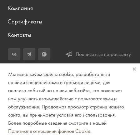
Компания
Сертификаты
Контакты
Подписаться на рассылку
+7 (343) 283-04-11
Мы используем файлы cookie, разработанные
Заказать звонок
нашими специалистами и третьими лицами, для
анализа событий на нашем веб-сайте, что позволяет
info@prirodazvuka.ru
нам улучшать взаимодействие с пользователями и
620144, г. Екатеринбург, ул. Хохрякова, д. 98, салон 27, ТЦ
обслуживание. Продолжая просмотр страниц нашего
«Весенний», 2 этаж, Центральный вход с ул. Куйбышева
сайта, вы принимаете условия его использования.
Более подробные сведения смотрите в нашей
© 2007-2026 Компания "Природа звука" // Звук. Свет.
Политике в отношении файлов Cookie
.
Видео. Комплексные решения. Музыкальные