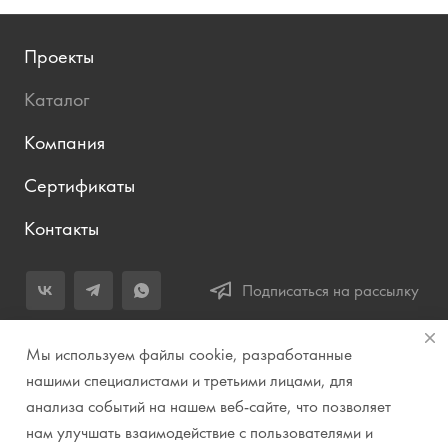
Проекты
Каталог
Компания
Сертификаты
Контакты
Подписаться на рассылку
+7 (343) 283-04-11
Мы используем файлы cookie, разработанные
Заказать звонок
нашими специалистами и третьими лицами, для
анализа событий на нашем веб-сайте, что позволяет
info@prirodazvuka.ru
нам улучшать взаимодействие с пользователями и
620144, г. Екатеринбург, ул. Хохрякова, д. 98, салон 27, ТЦ