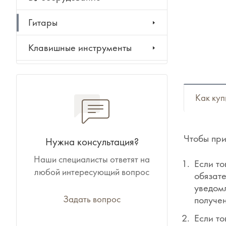
Гитары
Клавишные инструменты
Ударные инструменты
Духовые инструменты
Как куп
Классические инструменты
Чтобы при
Нужна консультация?
Народные инструменты
Наши специалисты ответят на
Если то
любой интересующий вопрос
Баяны, аккордеоны,
обязате
гармони
уведомл
Задать вопрос
получен
Ноты, учебники, книги
Если то