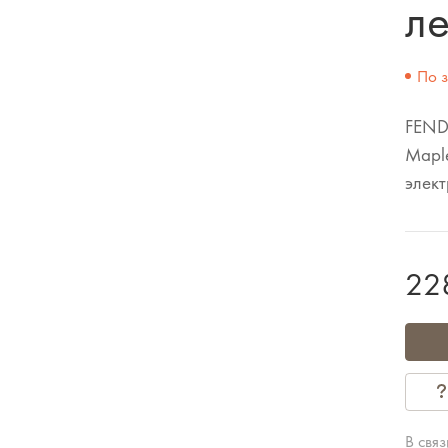
л
По 
FENDE
Maple
элек
22
В свя