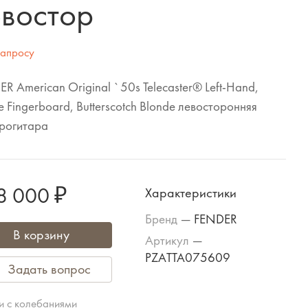
евостор
запросу
R American Original `50s Telecaster® Left-Hand,
 Fingerboard, Butterscotch Blonde левосторонняя
трогитара
8 000 ₽
Характеристики
Бренд
—
FENDER
В корзину
Артикул
—
PZATTA075609
Задать вопрос
зи с колебаниями