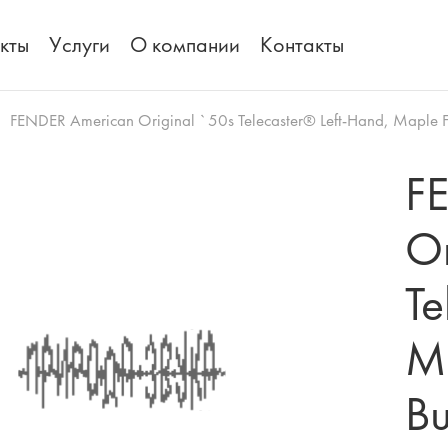
кты
Услуги
О компании
Контакты
FENDER American Original `50s Telecaster® Left-Hand, Maple F
F
Or
Te
Ma
Bu