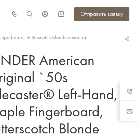
Отправить заявку
ingerboard, Butterscotch Blonde левостор
ENDER American
iginal `50s
lecaster® Left-Hand,
ple Fingerboard,
tterscotch Blonde