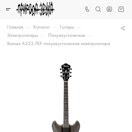
—
—
—
Главная
Каталог
Гитары
—
—
Электрогитары
Полуакустические
Ibanez AS53-TKF полуакустическая электрогитара