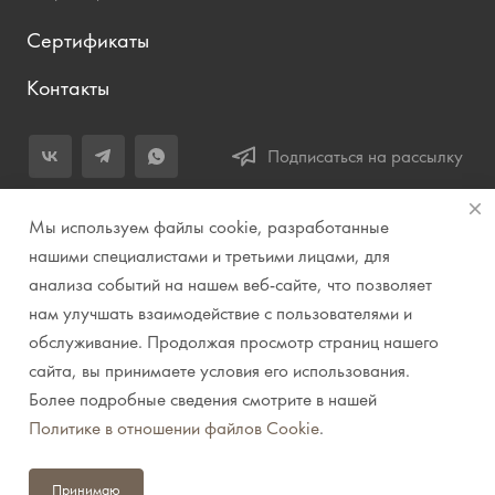
Сертификаты
Контакты
Подписаться на рассылку
+7 (343) 283-04-11
Мы используем файлы cookie, разработанные
Заказать звонок
нашими специалистами и третьими лицами, для
анализа событий на нашем веб-сайте, что позволяет
info@prirodazvuka.ru
нам улучшать взаимодействие с пользователями и
620144, г. Екатеринбург, ул. Хохрякова, д. 98, салон 27, ТЦ
обслуживание. Продолжая просмотр страниц нашего
«Весенний», 2 этаж, Центральный вход с ул. Куйбышева
сайта, вы принимаете условия его использования.
Более подробные сведения смотрите в нашей
© 2007-2026 Компания "Природа звука" // Звук. Свет.
Политике в отношении файлов Cookie
.
Видео. Комплексные решения. Музыкальные
инструменты
Принимаю