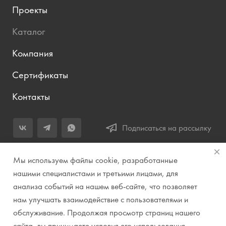
Проекты
Каталог
Компания
Сертификаты
Контакты
Подписаться на рассылку
+7 (343) 283-04-11
Мы используем файлы cookie, разработанные
Заказать звонок
нашими специалистами и третьими лицами, для
анализа событий на нашем веб-сайте, что позволяет
info@prirodazvuka.ru
нам улучшать взаимодействие с пользователями и
620144, г. Екатеринбург, ул. Хохрякова, д. 98, салон 27, ТЦ
обслуживание. Продолжая просмотр страниц нашего
«Весенний», 2 этаж, Центральный вход с ул. Куйбышева
сайта, вы принимаете условия его использования.