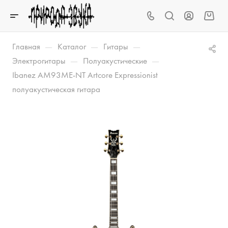
—
—
—
Главная
Каталог
Гитары
—
—
Электрогитары
Полуакустические
Ibanez AM93ME-NT Artcore Expressionist
полуакустическая гитара