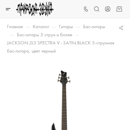
—
—
—
Главная
Каталог
Гитары
Бас-гитары
—
—
Бас-гитары 5 струн и более
JACKSON JS3 SPECTRA V - SATIN BLACK 5-струнная
бас-гитара, цвет черный