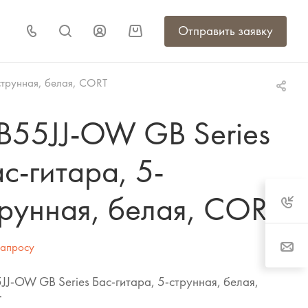
Отправить заявку
струнная, белая, CORT
B55JJ-OW GB Series
с-гитара, 5-
трунная, белая, CORT
запросу
J-OW GB Series Бас-гитара, 5-струнная, белая,
T