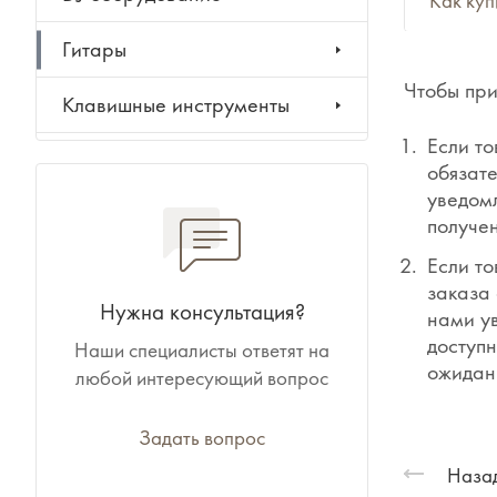
Как куп
Гитары
Чтобы при
Клавишные инструменты
Если то
Ударные инструменты
обязате
уведомл
Духовые инструменты
получен
Если то
Классические инструменты
заказа 
Нужна консультация?
нами у
Народные инструменты
доступн
Наши специалисты ответят на
ожидан
любой интересующий вопрос
Баяны, аккордеоны,
гармони
Задать вопрос
Ноты, учебники, книги
Назад