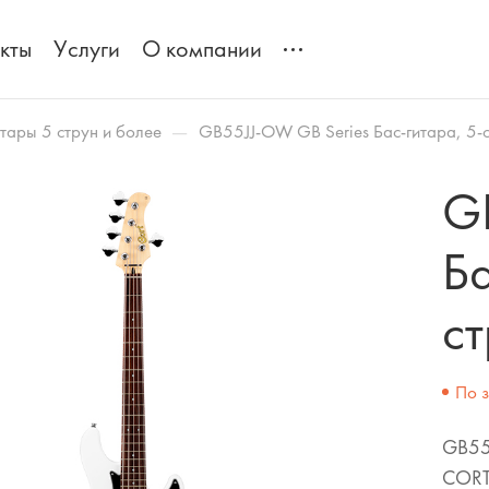
кты
Услуги
О компании
—
итары 5 струн и более
GB55JJ-OW GB Series Бас-гитара, 5-
G
Ба
с
По 
GB55J
COR