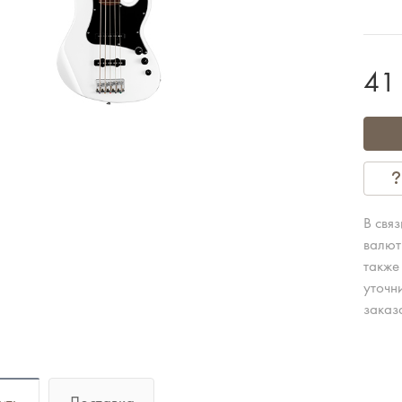
41
В свя
валют
также
уточн
заказ