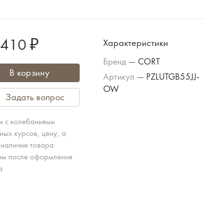
 410 ₽
Характеристики
Бренд
—
CORT
В корзину
Артикул
—
PZLUTGB55JJ-
OW
Задать вопрос
зи с колебаниями
ных курсов, цену, а
 наличие товара
им после оформления
а