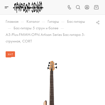
—
—
—
Главная
Каталог
Гитары
Бас-гитары
—
—
Бас-гитары 5 струн и более
A5-Plus-FMMH-OPN Artisan Series Бас-гитара 5-
струнная, CORT
ХИТ