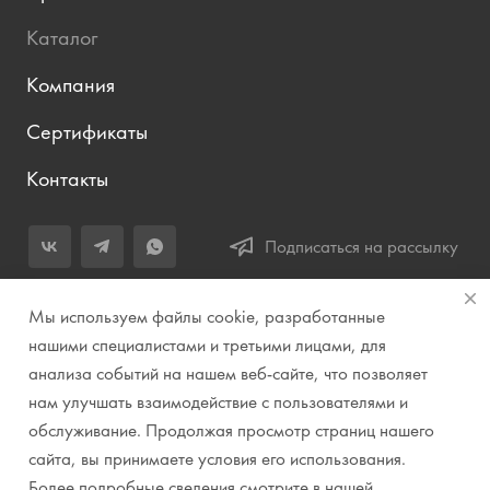
Каталог
Компания
Сертификаты
Контакты
Подписаться на рассылку
+7 (343) 283-04-11
Мы используем файлы cookie, разработанные
Заказать звонок
нашими специалистами и третьими лицами, для
анализа событий на нашем веб-сайте, что позволяет
info@prirodazvuka.ru
нам улучшать взаимодействие с пользователями и
620144, г. Екатеринбург, ул. Хохрякова, д. 98, салон 27, ТЦ
обслуживание. Продолжая просмотр страниц нашего
«Весенний», 2 этаж, Центральный вход с ул. Куйбышева
сайта, вы принимаете условия его использования.
Более подробные сведения смотрите в нашей