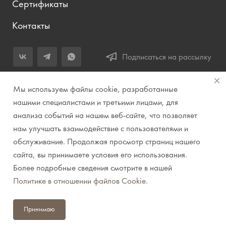
Сертификаты
Контакты
Подписаться на рассылку
+7 (343) 283-04-11
Мы используем файлы cookie, разработанные
Заказать звонок
нашими специалистами и третьими лицами, для
анализа событий на нашем веб-сайте, что позволяет
info@prirodazvuka.ru
нам улучшать взаимодействие с пользователями и
620144, г. Екатеринбург, ул. Хохрякова, д. 98, салон 27, ТЦ
обслуживание. Продолжая просмотр страниц нашего
«Весенний», 2 этаж, Центральный вход с ул. Куйбышева
сайта, вы принимаете условия его использования.
Более подробные сведения смотрите в нашей
© 2007-2026 Компания "Природа звука" // Звук. Свет.
Политике в отношении файлов Cookie
.
Видео. Комплексные решения. Музыкальные
инструменты
Принимаю
Политика конфиденциальности